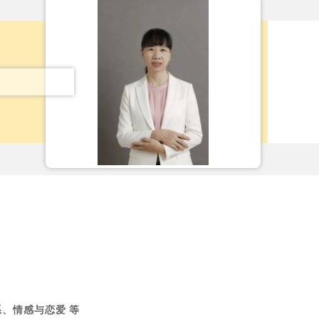
、情感与恋爱 等