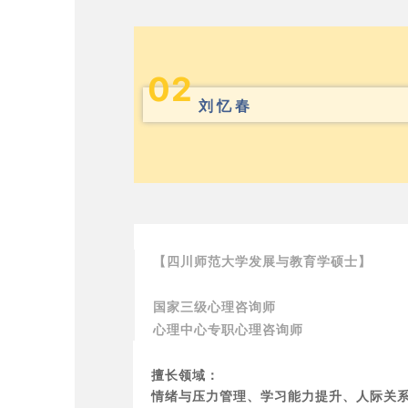
0
2
刘忆春
【四川师范大学发展与教育学硕士】
国家三级心理咨询师
心理中心专职心理咨询师
擅长领域：
情绪与压力管理、学习能力提升、人际关系