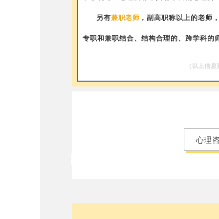
另有
兼职老师
，副高职称以上的老师
专职和兼职结合、结构合理的、跨学科的
3
（以上信息更
心理