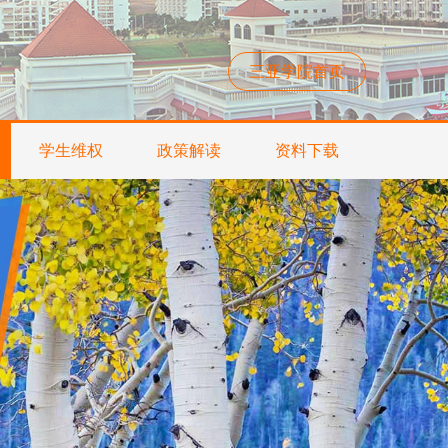
三亚学院首页
学生维权
政策解读
资料下载