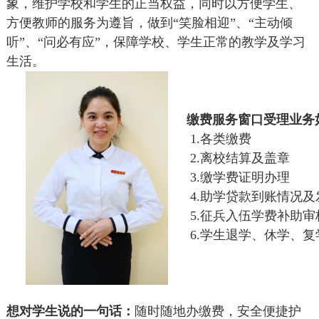
象，维护学校和学生的正当权益，同时以方便学生、
方便教师的服务为遵旨，做到“笑脸相迎”、“主动倾
听”、“问必有应”，保障学校、学生正常的教学及学习
生活。
缴费服务
窗口受理业务
1.
各类缴费
2.
离校结算及盖章
3.
缴学费
证明办
理
4.
助学贷款到账情况及
5.
征兵入伍学费补助审
6.
学生退学、休学、复
想对学生说的一句话：
随时随地办缴费，安全便捷护